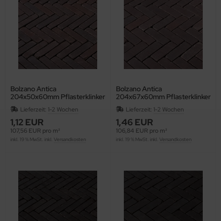
Bolzano Antica
Bolzano Antica
204x50x60mm Pflasterklinker
204x67x60mm Pflasterklinker
Waalformat WF60
Dikformat DF60
Lieferzeit:
1-2 Wochen
Lieferzeit:
1-2 Wochen
1,12 EUR
1,46 EUR
107,56 EUR pro m²
106,84 EUR pro m²
inkl. 19 % MwSt. inkl.
Versandkosten
inkl. 19 % MwSt. inkl.
Versandkosten