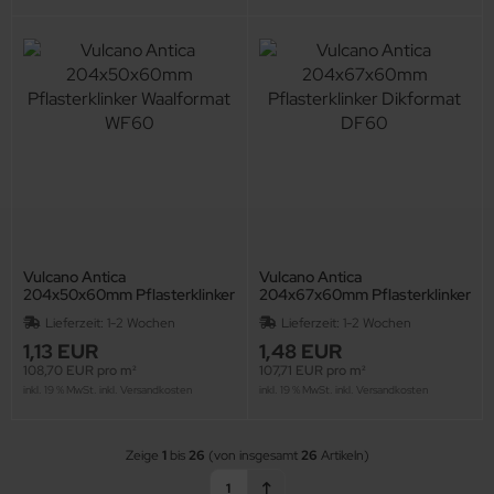
Vulcano Antica
Vulcano Antica
204x50x60mm Pflasterklinker
204x67x60mm Pflasterklinker
Waalformat WF60
Dikformat DF60
Lieferzeit:
1-2 Wochen
Lieferzeit:
1-2 Wochen
1,13 EUR
1,48 EUR
108,70 EUR pro m²
107,71 EUR pro m²
inkl. 19 % MwSt. inkl.
Versandkosten
inkl. 19 % MwSt. inkl.
Versandkosten
Zeige
1
bis
26
(von insgesamt
26
Artikeln)
1