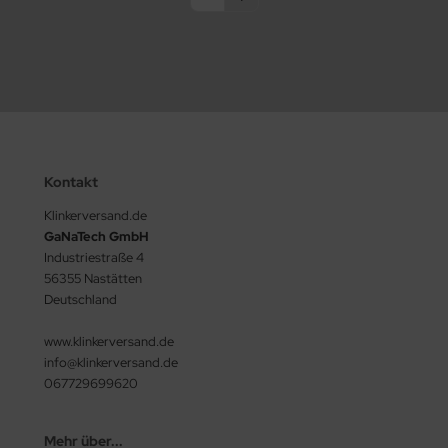
Kontakt
Klinkerversand.de
GaNaTech GmbH
Industriestraße 4
56355 Nastätten
Deutschland
www.klinkerversand.de
info@klinkerversand.de
067729699620
Mehr über...