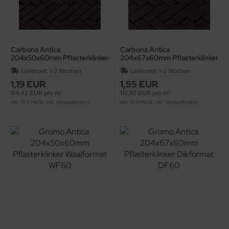
Carbona Antica
Carbona Antica
204x50x60mm Pflasterklinker
204x67x60mm Pflasterklinker
Waalformat WF60
Dikformat DF60
Lieferzeit:
1-2 Wochen
Lieferzeit:
1-2 Wochen
1,19 EUR
1,55 EUR
114,42 EUR pro m²
112,92 EUR pro m²
inkl. 19 % MwSt. inkl.
Versandkosten
inkl. 19 % MwSt. inkl.
Versandkosten