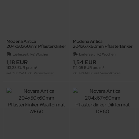
Modena Antica
Modena Antica
204x50x60mm Pflasterklinker
204x67x60mm Pflasterklinker
Waalformat WF60
Dikformat DF60
Lieferzeit:
1-2 Wochen
Lieferzeit:
1-2 Wochen
1,18 EUR
1,54 EUR
113,28 EUR pro m²
112,05 EUR pro m²
inkl. 19 % MwSt. inkl.
Versandkosten
inkl. 19 % MwSt. inkl.
Versandkosten