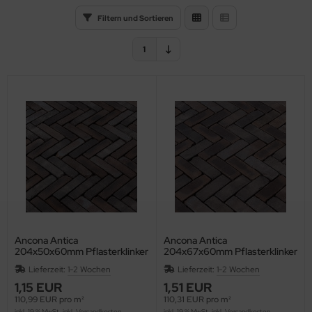
Filtern und Sortieren
1
Ancona Antica
Ancona Antica
204x50x60mm Pflasterklinker
204x67x60mm Pflasterklinker
Waalformat WF60
Dikformat DF60
Lieferzeit:
1-2 Wochen
Lieferzeit:
1-2 Wochen
1,15 EUR
1,51 EUR
110,99 EUR pro m²
110,31 EUR pro m²
inkl. 19 % MwSt. inkl.
Versandkosten
inkl. 19 % MwSt. inkl.
Versandkosten