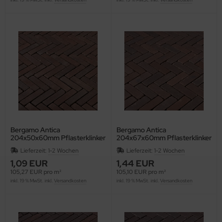
Bergamo Antica
Bergamo Antica
204x50x60mm Pflasterklinker
204x67x60mm Pflasterklinker
Waalformat WF60
Dikformat DF60
Lieferzeit:
1-2 Wochen
Lieferzeit:
1-2 Wochen
1,09 EUR
1,44 EUR
105,27 EUR pro m²
105,10 EUR pro m²
inkl. 19 % MwSt. inkl.
Versandkosten
inkl. 19 % MwSt. inkl.
Versandkosten